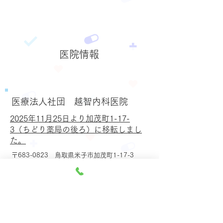
​医院情報
医療法人社団 越智内科医院
​2025年11月25日より加茂町1-17-
3（ちどり薬局の後ろ）に移転しまし
た。
〒683-0823 鳥取県米子市加茂町1-17-3
TEL：
0859-22-2503
／0859-33-6227
FAX：
0859-23-2891
院長：越智 寛（オチ ヒロシ）
・予防接種有り・各種検診有り
​鉄道： JR山陰本線・米子駅徒歩15分
バス： 路線バス旧市役所前停留所・徒歩2分