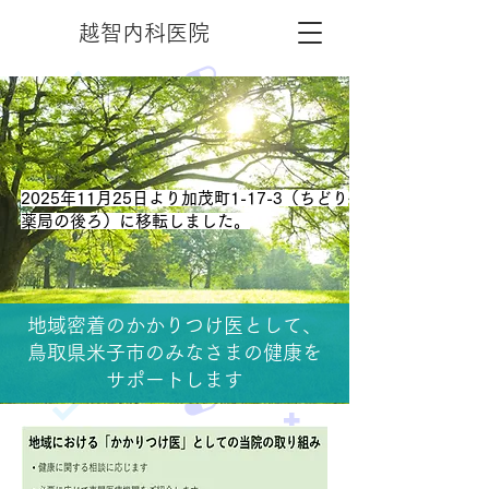
越智内科医院
​2025年11月25日より加茂町1-17-3（ちどり
薬局の後ろ）に移転しました。
地域密着のかかりつけ医として、
鳥取県米子市のみなさまの健康を
サポートします