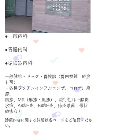
​●一般内科
●胃腸内科
​●循環器内科
一般健診・ドック・胃検診（胃内視鏡 経鼻
も可）
・各種ワクチンインフルエンザ、コロナ、麻
疹、
風疹、MR（麻疹・風疹）、流行性耳下腺炎
水痘、A型肝炎、B型肝炎、肺炎球菌、帯状
疱疹など
​診療内容に関する詳細は各ページをご確認くださ
い。